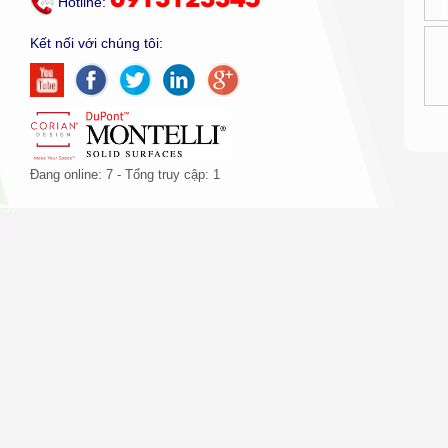
0913123345
Hotline:
LAVABO MONTELLI
Kết nối với chúng tôi:
BỒN TẮM ĐẶT SÀN
BÀN QUẦY LỄ TÂN/QUẦY
BAR
NHÀ BẾP
Đang online: 7 - Tổng truy cập: 1
NỘI THẤT
Tậ
ĐÁ ỐP TƯỜNG - XUYÊN
th
SÁNG
>>