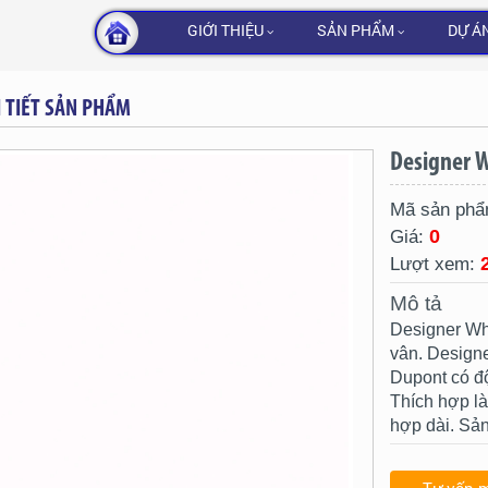
GIỚI THIỆU
SẢN PHẨM
DỰ Á
I TIẾT SẢN PHẨM
Designer 
Mã sản ph
0
Giá:
Lượt xem:
Mô tả
Designer Wh
vân. Design
Dupont có độ
Thích hợp là
hợp dài. Sản