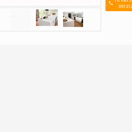
Tư vấn m
09131
CHI TIẾT SẢN PHẨM
ĐÁNH GIÁ
Màu Designer White
- WN 910 đá nhân 
p đoàn DuPont
cùng với danh tiếng xuất sắc đã tạo ra các bề m
iện các sản phẩm của mình. Do đó,
Corian® Design
đã liên tục
> Xem báo giá màu Designer White
TẠI ĐÂY
<<<