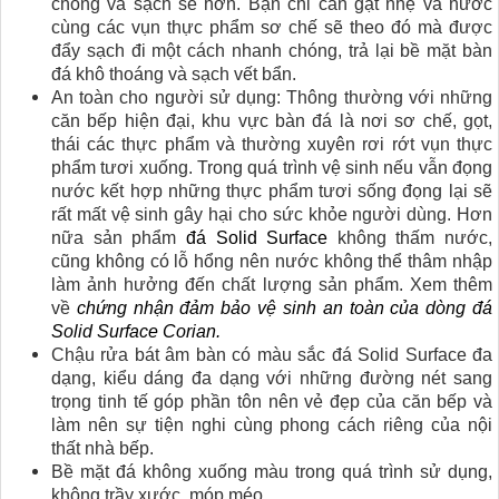
chóng và sạch sẽ hơn. Bạn chỉ cần gạt nhẹ và nước
cùng các vụn thực phẩm sơ chế sẽ theo đó mà được
đẩy sạch đi một cách nhanh chóng, trả lại bề mặt bàn
đá khô thoáng và sạch vết bẩn.
An toàn cho người sử dụng: Thông thường với những
căn bếp hiện đại, khu vực bàn đá là nơi sơ chế, gọt,
thái các thực phẩm và thường xuyên rơi rớt vụn thực
phẩm tươi xuống. Trong quá trình vệ sinh nếu vẫn đọng
nước kết hợp những thực phẩm tươi sống đọng lại sẽ
rất mất vệ sinh gây hại cho sức khỏe người dùng. Hơn
nữa sản phẩm
đá Solid Surface
không thấm nước,
cũng không có lỗ hổng nên nước không thể thâm nhập
làm ảnh hưởng đến chất lượng sản phẩm. Xem thêm
về
chứng nhận đảm bảo vệ sinh an toàn của dòng đá
Solid Surface Corian.
Chậu rửa bát âm bàn có màu sắc đá Solid Surface đa
dạng, kiểu dáng đa dạng với những đường nét sang
trọng tinh tế góp phần tôn nên vẻ đẹp của căn bếp và
làm nên sự tiện nghi cùng phong cách riêng của nội
thất nhà bếp.
Bề mặt đá không xuống màu trong quá trình sử dụng,
không trầy xước, móp méo.