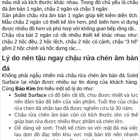
mẫu mã và kích thước khác nhau. Trong đó chủ yếu là chậu
đá âm bàn 1 ngăn, chậu 2 ngăn và chậu 3 ngăn.
Sản phẩm chậu rửa âm bàn 1 ngăn giúp tiết kiệm diện tích.
Mẫu chậu 2 ngăn có thiết kế lớn hơn, phổ biến hơn vì đựng
được nhiều đồ hơn và phù hợp với không gian bếp rộng rãi..
Chậu rửa bát 2 ngăn có rất nhiều thiết kế khác nhau như:
chậu 2 hộc đều, 2 hộc lệch, chậu 2 hộc có cánh, chậu “3 hố”
gồm 2 hộc chính và hộc đựng rác,…
Lý do nên tậu ngay chậu rửa chén âm bàn
đá
Không phải ngẫu nhiên mà chậu rửa chén âm bàn đá Solid
Surface lại nhận được nhiều sự tin dùng của khách hàng.
Cùng
Bảo Kim
tìm hiểu một số lý do như:
Solid Surface
có độ bền rất tốt, chịu được nhiệt và lực
nên đảm bảo độ bền của sản phẩm. Tuổi thọ của chậu
rửa chén đá nhân tạo đã được nghiên cứu là 30 năm.
Chậu rửa chén âm bàn còn có kích thước lớn có thể
giúp bạn rửa được nhiều thực phẩm và chén lớn.
Dễ dàng vệ sinh: Thiết kế chìm so với mặt đá mà việc
lau dọn đồ đạc trên khu vực mặt bàn trở nên nhanh