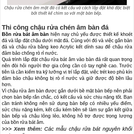
Chậu rửa chén âm mặt đá có kết cấu và cách lắp đặt khá đặc biệt
bởi thiết kế chìm so với mặt bàn bếp.
Thi công chậu rửa chén âm bàn đá
Bồn rửa bát âm bàn
hiện nay chủ yếu được thiết kế khoét
đá và lắp đặt chậu dưới mặt đá. Cùng với đó và việc gắn bàn
đá và chậu rửa bằng keo Acrylic kết dính sau để chậu rửa
đảm bảo chống rò rỉ nước.
Quá trình lắp đặt chậu rửa bát âm vào bàn đá rất quan trọng
nên đòi hỏi người thợ gia công cần có tay nghề cao. Trước
tiên là cần kiểm tra kỹ lưỡng vị trí lắp đặt, việc trét keo phủ kín
đảm bảo chậu không bị rò rỉ nước và giữ được độ bền lâu
hơn.
Vì chậu rửa âm bàn được gắn dưới bề mặt bàn bếp nên phải
chọn bàn bếp rắn chắc, có kết cấu và sức chịu nặng tốt. Bạn
cần tránh không nên sử dụng bàn bếp có nhiều yếu điểm,
sức chịu nặng kém, kết cấu kém bền sẽ làm sự gắn kết giữa
bàn bếp và chậu lỏng lẻo, không hỗ trợ được trọng lượng
của bồn rửa bát âm.
>>> Xem thêm:
Các mẫu chậu rửa bát nguyên khối