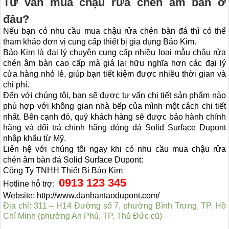
Tư vấn mua chậu rửa chén âm bàn ở
đâu?
Nếu bạn có nhu cầu mua chậu rửa chén bàn đá thì có thể
tham khảo đơn vị cung cấp thiết bị gia dụng Bảo Kim.
Bảo Kim là đại lý chuyên cung cấp nhiều loại mẫu chậu rửa
chén âm bàn cao cấp mà giá lại hữu nghĩa hơn các đại lý
cửa hàng nhỏ lẻ, giúp bạn tiết kiệm được nhiều thời gian và
chi phí.
Đến với chúng tôi, bạn sẽ được tư vấn chi tiết sản phẩm nào
phù hợp với không gian nhà bếp của mình một cách chi tiết
nhất. Bên cạnh đó, quý khách hàng sẽ được bảo hành chính
hãng và đổi trả chính hãng dòng đá Solid Surface Dupont
nhập khẩu từ Mỹ.
Liên hệ với chúng tôi ngay khi có nhu cầu mua chậu rửa
chén âm bàn đá Solid Surface Dupont:
Công Ty TNHH Thiết Bị Bảo Kim
0913 123 345
Hotline hỗ trợ:
Website: http://www.danhantaodupont.com/
Địa chỉ:
311 – H14 Đường số 7, phường Bình Trưng, TP. Hồ
Chí Minh (phường An Phú, TP. Thủ Đức cũ)