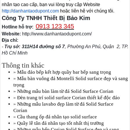
nhân tạo cao cấp, bạn vui lòng truy cập Website
http://danhantaodupont.com
hoặc liên hệ với chúng tôi.
Công Ty TNHH Thiết Bị Bảo Kim
0913 123 345
Hotline hỗ trợ:
Website:
http://www.danhantaodupont.com/
Địa chỉ:
-
Trụ sở: 311H14 đường số 7
, Phường An Phú, Quận 2, TP.
Hồ Chí Minh
Thông tin khác
»
Mẫu đảo bếp kết hợp quầy bar bếp sang trọng
»
Mẫu bàn vuông đá Montelli Solid surface đẹp và sang
trọng
»
Những mẫu bàn làm từ đá Solid Surface Corian
»
Đèn trang trí solid surface Corian thiết kế độc đáo
»
Những mẫu lavabo đẹp làm từ đá Solid Surface
Corian
»
Cầu thang ốp đá nhân tạo solid surface
»
Quầy lễ tân đá nhân tạo tốt nhất thị trường
»
Những mẫu bếp Corian Solid Surface đẹp và sang