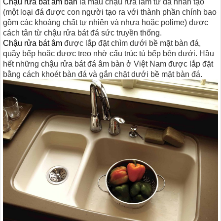
Chậu rửa bát âm bàn
là mẫu chậu rửa làm từ đá nhân tạo
(một loại đá được con người tạo ra với thành phần chính bao
gồm các khoáng chất tự nhiên và nhựa hoặc polime) được
cách tân từ chậu rửa bát đá sức truyền thống.
Chậu rửa bát âm
được lắp đặt chìm dưới bề mặt bàn đá,
quầy bếp hoặc được treo nhờ cấu trúc tủ bếp bên dưới. Hầu
hết những chậu rửa bát đá âm bàn ở Việt Nam được lắp đặt
bằng cách khoét bàn đá và gắn chặt dưới bề mặt bàn đá.