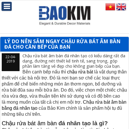
LÝ DO NÊN SẮM NGAY CHẬU RỬA BÁT ÂM BÀN
ĐÁ CHO CĂN BẾP CỦA BẠN
Chậu rửa bát âm bàn đá nhân tạo có kiểu dáng rất đa
22-04-
dạng, đường nét thiết kế tinh tế, sang trọng, góp
2019
phần làm tăng vẻ đẹp cho không gian bếp của bạn.
Bên cạnh bếp nấu thì
chậu rửa bát
là vật dụng thân
thiết với các bà nội trợ. Đó là nơi bạn sơ chế các loại thực
phẩm để chế biến những món ăn thơm ngon, bổ dưỡng và
rửa bát đũa sau mỗi bữa ăn. Do đó, việc chọn một chiếc chậu
rửa vừa đẹp, vừa thuận tiện khi sử dụng và có độ bền cao
là mong muốn của tất cả chị em nội trợ.
Chậu rửa bát âm bàn
bằng đá nhân tạo
của Bảo Kim chính là sản phẩm hội tụ đủ
những tiêu chí trên.
Chậu rửa bát âm bàn
đá nhân tạo là gì?