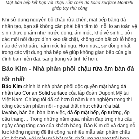
Mặt bàn bếp kết hợp với chậu rửa chén đá Solid Surface Montelli
ghép tay thủ công
Khi sử dụng nguyên bộ chậu rửa chén, mặt bếp bằng đá
nhân tạo, bạn sẽ không cần phải bận tâm tới nỗi lo an toàn vệ
sinh thực phẩm như nước đọng, ẩm mốc, khó vệ sinh... bởi
các mối nối được dính keo rất chặt, không còn bất cứ lỗ hổng
nào để vi khuẩn, nấm mốc trú ngụ. Hơn nữa, sự đồng nhất
trong các vật dụng nhà bếp sẽ giúp không gian bếp của gia
đình bạn hiện đại, sang trọng và tinh tế hơn.
Bảo Kim - Nhà phân phối
chậu rửa âm bàn
đá
tốt nhất
Bảo Kim
chính là nhà phân phối độc quyền mặt hàng
đá
nhân tạo Corian Solid surface
của tập đoàn Dupont Mỹ tại
Việt Nam. Chúng tôi đã có hơn 8 năm kinh nghiệm trong thi
công các sản phẩm nội - ngoại thất như:
chậu rửa bát
,
lavabo
,
bàn ăn
,
bàn làm việc
,
đá ốp mặt bếp
,
ốp tường
, ốp
cầu thang… Trong những năm qua, nhằm đáp ứng nhu cầu
ngày càng tăng cao của khách hàng, Bảo Kim đã và đang nỗ
lực không ngừng để thi công ra nhiều mẫu sản phẩm chậu
rửa bát mới với mẫu mã bắt mắt, chất lượng vượt trội hơn.