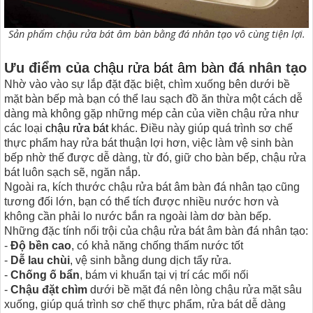
Sản phẩm chậu rửa bát âm bàn bằng đá nhân tạo vô cùng tiện lợi.
Ưu điểm của
chậu rửa bát âm bàn
đá nhân tạo
Nhờ vào vào sự lắp đặt đặc biệt, chìm xuống bên dưới bề
mặt bàn bếp mà bạn có thể lau sạch đồ ăn thừa một cách dễ
dàng mà không gặp những mép cản của viền chậu rửa như
các loại
chậu rửa bát
khác. Điều này giúp quá trình sơ chế
thực phẩm hay rửa bát thuận lợi hơn, việc làm vệ sinh bàn
bếp nhờ thế được dễ dàng, từ đó, giữ cho bàn bếp, chậu rửa
bát luôn sạch sẽ, ngăn nắp.
Ngoài ra, kích thước chậu rửa bát âm bàn đá nhân tạo cũng
tương đối lớn, bạn có thể tích được nhiều nước hơn và
không cần phải lo nước bắn ra ngoài làm dơ bàn bếp.
Những đặc tính nổi trội của chậu rửa bát âm bàn đá nhân tạo:
-
Độ bền cao
, có khả năng chống thấm nước tốt
-
Dễ lau chùi
, vệ sinh bằng dung dịch tẩy rửa.
-
Chống ố bẩn
, bám vi khuẩn tại vị trí các mối nối
-
Chậu đặt chìm
dưới bề mặt đá nên lòng chậu rửa mặt sâu
xuống, giúp quá trình sơ chế thực phẩm, rửa bát dễ dàng