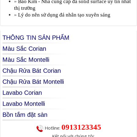
»
Bảo Kim - Nhà cung cấp đá solid surface uy tín nhất
thị trường
»
Lý do nên sử dụng đá nhân tạo xuyên sáng
THÔNG TIN SẢN PHẨM
Màu Sắc Corian
Màu Sắc Montelli
Chậu Rửa Bát Corian
Chậu Rửa Bát Montelli
Lavabo Corian
Lavabo Montelli
Bồn tắm đặt sàn
0913123345
Hotline:
Kết nối với chúng tôi: