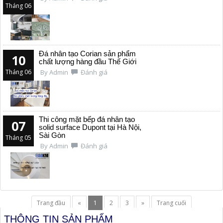
Tháng 06
Đá nhân tạo Corian sản phẩm
10
chất lượng hàng đầu Thế Giới
Tháng 06
By Admin
Đánh giá
Thi công mặt bếp đá nhân tạo
07
solid surface Dupont tại Hà Nội,
Sài Gòn
Tháng 05
By Admin
Đánh giá
Trang đầu
«
1
2
3
»
Trang cuối
THÔNG TIN SẢN PHẨM