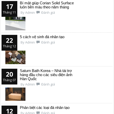
Bí mật giúp Corian Solid Surface
17
luôn bền màu theo năm tháng
Tháng 11
By Admin
Đánh giá
5 cách vệ sinh đá nhân tạo
22
By Admin
Đánh giá
Tháng 12
Saturn Bath Korea – Nhà tài trợ
20
hàng đầu cho các siêu điện ảnh
Hàn Quốc
Tháng 07
By Admin
Đánh giá
Phân biệt các loại đá nhân tạo
12
By Admin
Đánh giá