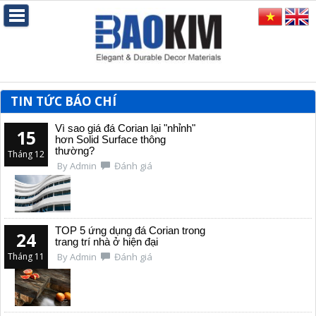
TIN TỨC BÁO CHÍ
Vì sao giá đá Corian lại "nhỉnh"
15
hơn Solid Surface thông
thường?
Tháng 12
By Admin
Đánh giá
TOP 5 ứng dụng đá Corian trong
24
trang trí nhà ở hiện đại
Tháng 11
By Admin
Đánh giá