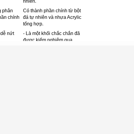
nhiên.
g phân
Có thành phần chính từ bột
hần chính
đá tự nhiên và nhựa Acrylic
tổng hợp.
, dễ nứt
- Là một khối chắc chắn đã
được kiểm nghiệm qua
nhiều thí nghiệm khắt khe.
c vào sâu
đá gây nấm
- Không có lỗ hổng li ti nên
ới chất
chống thấm nước vượt trội.
- Không chịu tác động của
g bởi các
môi trường.
rường như
- Tuổi thọ trung bình từ 15-
ồm và độ
35 năm.
hí.
ó phiến đá
Hoa văn, màu sắc do con
n với nhau.
người chế tạo ra sinh động
không kém gì đá tự nhiên.
u là sản
ên nên
Nhà sản xuất có thể chủ