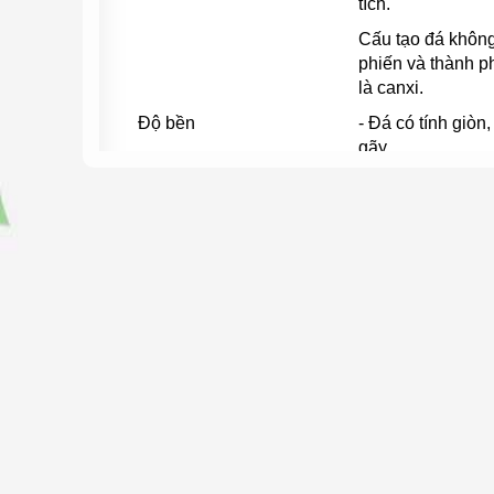
tích.
Cấu tạo đá khôn
phiến và thành p
là canxi.
Độ bền
- Đá có tính giòn
gãy.
- Dễ bị thấm nướ
bên trong phiến 
mốc, ảnh hưởng t
lượng
- Dễ bị ảnh hưởn
yếu tố của môi t
nắng, mưa, gió n
ẩm trong không k
Hoạ tiết
Đa dạng, không c
nào trùng hoa vă
Tuy nhiên đây đề
phẩm của tự nhi