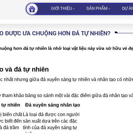
GIỚI THIỆU
SẢN PHẨM
DỰ Á
ẠO ĐƯỢC ƯA CHUỘNG HƠN ĐÁ TỰ NHIÊN?
uộng hơn đá tự nhiên là nhờ loại vật liệu này vừa sở hữu vẻ đ
o và đá tự nhiên
c nhất nhưng giữa đá xuyên sáng tự nhiên và nhân tạo có nhữn
ãy tham khảo bảng so sánh một vài đặc điểm giữa đá nhân tạo v
 tự nhiên
Đá xuyên sáng nhân tạo
 biến chất
Là loại đá được con người
c biết đến
sản xuất dựa trên các đặc
là đá trầm
tính của đá xuyên sáng tự