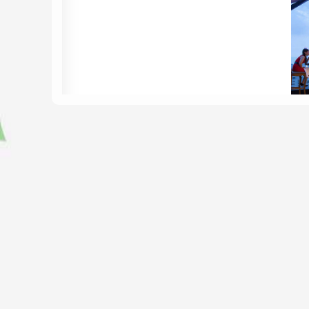
Đá 
>>> Xem thêm: Giải mã nguyên nhân đá xu
Ứng dụng lung linh của đá xuyên sáng On
Với tính xuyên sáng có độ đồng nhất cao, mà
trình, từ ốp mặt tiền, sảnh, lát hành lang, c
nhiều nhất cho các vị trí đòi hỏi sự sang trọ
trần nhà của phòng khách, hành lang khách 
Ngoài ra, Onyx còn được sử dụng để làm vách 