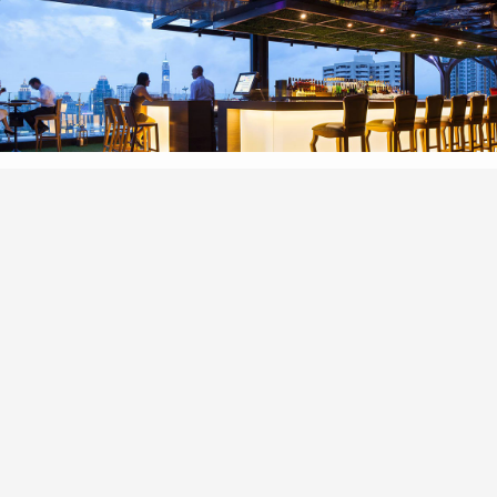
Onyx được rất nhiều khách hàng sử dụng trang trí cho không gian nội t
yên sáng thu hút mọi ánh nhìn
yx
u sắc đa dạng thì đá xuyên sáng Onyx được ứng dụng rất nhiều 
ầu thang đến trang trí nhà tắm, nhà bếp,... Với tính chất là lo
ng tạo điểm nhấn cho toàn không gian kiến trúc, như sảnh chính 
sạn….
ngăn trang trí, ngăn cách 2 không gian riêng tư.