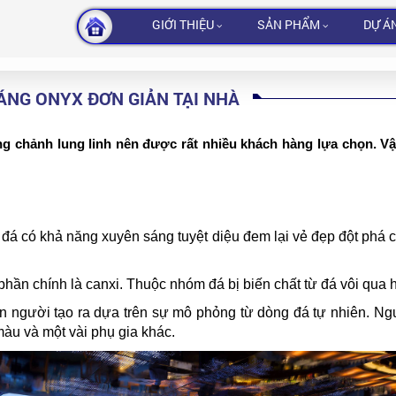
GIỚI THIỆU
SẢN PHẨM
DỰ Á
ÁNG ONYX ĐƠN GIẢN TẠI NHÀ
 chảnh lung linh nên được rất nhiều khách hàng lựa chọn. Vậy 
đá có khả năng xuyên sáng tuyệt diệu đem lại vẻ đẹp đột phá ch
hần chính là canxi. Thuộc nhóm đá bị biến chất từ đá vôi qua 
người tạo ra dựa trên sự mô phỏng từ dòng đá tự nhiên. Nguyê
màu và một vài phụ gia khác.