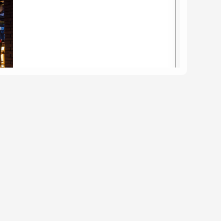
hất.
trong kiến trúc nội, ngoại thất. Từ các công
ại đá cao cấp, nên đá Onyx thường được sử dụng
vào tòa nhà, quầy bar, quầy lễ tân, bàn ăn, ốp