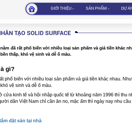
GIỚI THIỆU
SẢN PHẨM
DỰ Á
NHÂN TẠO SOLID SURFACE
 nằm đã rất phổ biến với nhiều loại sản phẩm và giá tiền khác n
ền thấp, khó vệ sinh và dễ ố màu.
à gì?
ất phổ biến với nhiều loại sản phẩm và giá tiền khác nhau. Nhưn
khó vệ sinh và dễ ố màu.
 cửa kinh tế và hội nhập quốc tế từ khoảng năm 1996 thì thu 
ười dân Việt Nam chỉ cần ăn no, mặc ấm thì ngày nay nhu cầu
m đặt sàn tại nhà