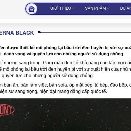
GIỚI THIỆU
SẢN PHẨM
DỰ Á
PERNA BLACK
đen được thiết kế mô phỏng lại bầu trời đen huyền bị với sự xu
ài, danh vọng và quyền lực cho những người sử dụng chúng.
bí nhưng sang trọng. Gam màu đen có khả năng che lấp mọi cái 
ế mô phỏng lại bầu trời đen huyền bị với sự xuất hiện của nhữn
và quyền lực cho những người sử dụng chúng.
bàn ăn, bàn làm việc, bàn sofa, ốp mặt bếp, tủ bếp, đảo bếp, 
̣n sự sang trọng, hiện đại mang đẳng cấp quốc tế.