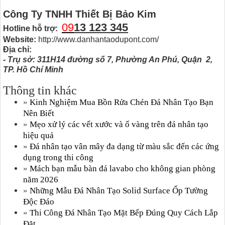
Công Ty TNHH Thiết Bị Bảo Kim
09
13 123 345
Hotline hỗ trợ:
Website:
http://www.danhantaodupont.com/
Địa chỉ:
- Trụ sở: 311H14 đường số 7, Phường An Phú, Quận 2,
TP. Hồ Chí Minh
Thông tin khác
»
Kinh Nghiệm Mua Bồn Rửa Chén Đá Nhân Tạo Bạn
Nên Biết
»
Mẹo xử lý các vết xước và ố vàng trên đá nhân tạo
hiệu quả
»
Đá nhân tạo vân mây đa dạng từ màu sắc đến các ứng
dụng trong thi công
»
Mách bạn mẫu bàn đá lavabo cho không gian phòng
năm 2026
»
Những Mẫu Đá Nhân Tạo Solid Surface Ốp Tường
Độc Đáo
»
Thi Công Đá Nhân Tạo Mặt Bếp Đúng Quy Cách Lắp
Đặt