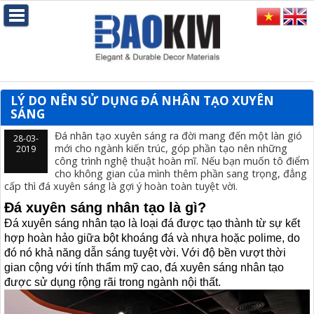
LÝ DO NÊN SỬ DỤNG ĐÁ NHÂN TẠO XUYÊN
SÁNG
Đá nhân tạo xuyên sáng ra đời mang đến một làn gió
28-03-
mới cho ngành kiến trúc, góp phần tạo nên những
2019
công trình nghệ thuật hoàn mĩ. Nếu bạn muốn tô điểm
cho không gian của mình thêm phần sang trọng, đẳng
cấp thì đá xuyên sáng là gợi ý hoàn toàn tuyệt vời.
Đá xuyên sáng nhân tạo là gì?
Đá xuyên sáng nhân tạo
là loại đá được tạo thành từ sự kết
hợp hoàn hảo giữa bột khoáng đá và nhựa hoặc polime, do
đó nó khả năng dẫn sáng tuyệt vời. Với độ bền vượt thời
gian cộng với tính thẩm mỹ cao, đá xuyên sáng nhân tạo
được sử dụng rộng rãi trong ngành nội thất.