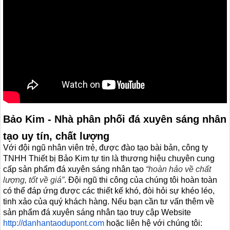
Bảo Kim - Nhà phân phối đá xuyên sáng nhân
tạo uy tín, chất lượng
Với đội ngũ nhân viên trẻ, được đào tạo bài bản,
công ty
TNHH Thiết bị Bảo Kim
tự tin là thương hiệu chuyên cung
cấp sản phẩm đá xuyên sáng nhân tạo
“hoàn hảo về chất
lượng, tốt về giá”
.
Đội ngũ thi công của chúng tôi hoàn toàn
có thể đáp ứng được các thiết kế khó, đòi hỏi sự khéo léo,
tinh xảo của quý khách hàng. Nếu bạn cần tư vấn thêm về
sản phẩm đá xuyên sáng nhân tạo truy cập Website
http://danhantaodupont.com
hoặc liên hệ với chúng tôi: