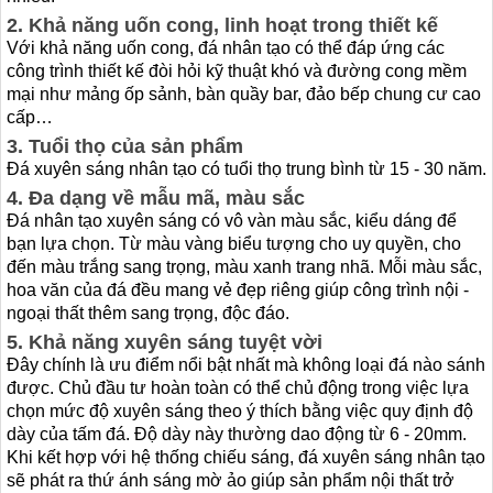
2. Khả năng uốn cong, linh hoạt trong thiết kế
Với khả năng uốn cong, đá nhân tạo có thể đáp ứng các
công trình thiết kế đòi hỏi kỹ thuật khó và đường cong mềm
mại như mảng ốp sảnh, bàn quầy bar, đảo bếp chung cư cao
cấp…
3. Tuổi thọ của sản phẩm
Đá xuyên sáng nhân tạo có tuổi thọ trung bình từ 15 - 30 năm.
4. Đa dạng về mẫu mã, màu sắc
Đá nhân tạo xuyên sáng có vô vàn màu sắc, kiểu dáng để
bạn lựa chọn. Từ màu vàng biểu tượng cho uy quyền, cho
đến màu trắng sang trọng, màu xanh trang nhã.
Mỗi màu sắc,
hoa văn của đá đều mang vẻ đẹp riêng giúp công trình nội -
ngoại thất thêm sang trọng, độc đáo.
5. Khả năng xuyên sáng tuyệt vời
Đây chính là ưu điểm nổi bật nhất mà không loại đá nào sánh
được. Chủ đầu tư hoàn toàn có thể chủ động trong việc lựa
chọn mức độ xuyên sáng theo ý thích bằng việc quy định độ
dày của tấm đá. Độ dày này thường dao động từ 6 - 20mm.
Khi kết hợp với hệ thống chiếu sáng, đá xuyên sáng nhân tạo
sẽ phát ra thứ ánh sáng mờ ảo giúp sản phẩm nội thất trở