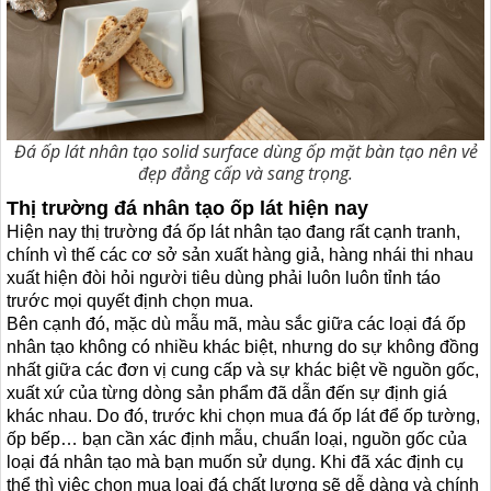
Đá ốp lát nhân tạo solid surface dùng ốp mặt bàn tạo nên vẻ
đẹp đẳng cấp và sang trọng.
Thị trường đá nhân tạo ốp lát hiện nay
Hiện nay thị trường đá ốp lát nhân tạo đang rất cạnh tranh,
chính vì thế các cơ sở sản xuất hàng giả, hàng nhái thi nhau
xuất hiện đòi hỏi người tiêu dùng phải luôn luôn tỉnh táo
trước mọi quyết định chọn mua.
Bên cạnh đó, mặc dù mẫu mã, màu sắc giữa các loại đá ốp
nhân tạo không có nhiều khác biệt, nhưng do sự không đồng
nhất giữa các đơn vị cung cấp và sự khác biệt về nguồn gốc,
xuất xứ của từng dòng sản phẩm đã dẫn đến sự định giá
khác nhau. Do đó, trước khi chọn mua đá ốp lát để ốp tường,
ốp bếp… bạn cần xác định mẫu, chuẩn loại, nguồn gốc của
loại đá nhân tạo mà bạn muốn sử dụng. Khi đã xác định cụ
thể thì việc chọn mua loại đá chất lượng sẽ dễ dàng và chính