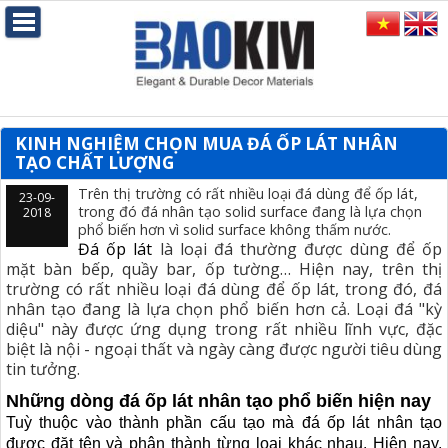
KINH NGHIỆM CHỌN MUA ĐÁ ỐP LÁT NHÂN
TẠO CHẤT LƯỢNG
Trên thị trường có rất nhiều loại đá dùng để ốp lát,
23-09-
trong đó đá nhân tạo solid surface đang là lựa chọn
2018
phổ biến hơn vì solid surface không thấm nước.
Đá ốp lát
là loại đá thường được dùng để ốp
mặt bàn bếp, quầy bar, ốp tường… Hiện nay, trên thị
trường có rất nhiều loại đá dùng để ốp lát, trong đó, đá
nhân tạo đang là lựa chọn phổ biến hơn cả. Loại đá "kỳ
diệu" này được ứng dụng trong rất nhiều lĩnh vực, đặc
biệt là nội - ngoại thất và ngày càng được người tiêu dùng
tin tưởng.
Những dòng đá ốp lát nhân tạo phổ biến hiện nay
Tuỳ thuộc vào thành phần cấu tạo mà đá ốp lát nhân tạo
được đặt tên và phân thành từng loại khác nhau. Hiện nay,