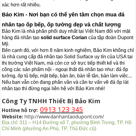
xác hơn rất nhiều.
Bảo Kim - Nơi bạn có thể yên tâm chọn mua đá
nhân tạo ốp bếp, ốp tường đẹp và chất lượng
Bảo Kim là nhà phân phối duy nhất tại Việt Nam đối với mặt
hàng đá nhân tạo
solid surface Corian
của tập đoàn Dupont
Mỹ.
Bên cạnh đó, với hơn 8 năm kinh nghiệm, Bảo Kim không chỉ
là nhà cung cấp đá nhân tạo Solid Surface uy tín của USA tại
thị trường Việt Nam, mà còn cơ sở trực tiếp thiết kế và thi
công các sản phẩm nội - ngoại thất đá nhân tạo như: đá ốp
tường, ốp tủ bếp, mặt bếp, bàn ăn, bàn lễ tân, bàn làm việc...
Nếu bạn vẫn còn đang phân vân và cần tư vấn về đá ốp lát
nhân tạo thì đừng ngại liên hệ với Bảo Kim nhé!
Công Ty TNHH Thiết Bị Bảo Kim
0913 123 345
Hotline hỗ trợ:
Website:
http://www.danhantaodupont.com/
Địa chỉ:
311 – H14 Đường số 7, phường Bình Trưng, TP. Hồ
Chí Minh (phường An Phú, TP. Thủ Đức cũ)