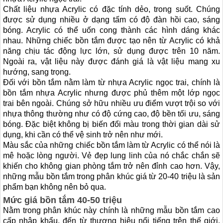
Chất liệu nhựa Acrylic có đặc tính dẻo, trong suốt. Chúng
được sử dụng nhiều ở dạng tấm có độ đàn hồi cao, sáng
bóng. Acrylic có thể uốn cong thành các hình dáng khác
nhau. Những chiếc bồn tắm được tạo nên từ Acrylic có khả
năng chịu tác động lực lớn, sử dụng được trên 10 năm.
Ngoài ra, vật liệu này được đánh giá là vật liệu mang xu
hướng, sang trọng.
Đối với bồn tắm nằm làm từ nhựa Acrylic ngọc trai, chính là
bồn tắm nhựa Acrylic nhưng được phủ thêm một lớp ngọc
trai bên ngoài. Chúng sở hữu nhiều ưu điểm vượt trội so với
nhựa thông thường như có độ cứng cao, độ bền tối ưu, sáng
bóng. Đặc biệt không bị biến đổi màu trong thời gian dài sử
dụng, khi cần có thể vệ sinh trở nên như mới.
Màu sắc của những chiếc bồn tắm làm từ Acrylic có thể nói là
mê hoặc lòng người. Vẻ đẹp lung linh của nó chắc chắn sẽ
khiến cho không gian phòng tắm trở nên đỉnh cao hơn. Vậy,
những mẫu bồn tắm trong phân khúc giá từ 20-40 triệu là sản
phẩm bạn không nên bỏ qua.
Mức giá bồn tắm 40-50 triệu
Nằm trong phân khúc này chính là những mẫu bồn tắm cao
cấp nhập khẩu, đến từ thương hiệu nổi tiếng trên thế giới.