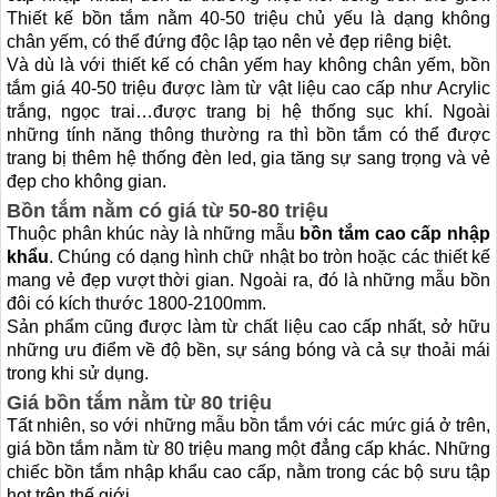
Thiết kế bồn tắm nằm 40-50 triệu chủ yếu là dạng không
chân yếm, có thể đứng độc lập tạo nên vẻ đẹp riêng biệt.
Và dù là với thiết kế có chân yếm hay không chân yếm, bồn
tắm giá 40-50 triệu được làm từ vật liệu cao cấp như Acrylic
trắng, ngọc trai…được trang bị hệ thống sục khí. Ngoài
những tính năng thông thường ra thì bồn tắm có thể được
trang bị thêm hệ thống đèn led, gia tăng sự sang trọng và vẻ
đẹp cho không gian.
Bồn tắm nằm có giá từ 50-80 triệu
Thuộc phân khúc này là những mẫu
bồn tắm cao cấp nhập
khẩu
. Chúng có dạng hình chữ nhật bo tròn hoặc các thiết kế
mang vẻ đẹp vượt thời gian. Ngoài ra, đó là những mẫu bồn
đôi có kích thước 1800-2100mm.
Sản phẩm cũng được làm từ chất liệu cao cấp nhất, sở hữu
những ưu điểm về độ bền, sự sáng bóng và cả sự thoải mái
trong khi sử dụng.
Giá bồn tắm nằm từ 80 triệu
Tất nhiên, so với những mẫu bồn tắm với các mức giá ở trên,
giá bồn tắm nằm từ 80 triệu mang một đẳng cấp khác. Những
chiếc bồn tắm nhập khẩu cao cấp, nằm trong các bộ sưu tập
hot trên thế giới.