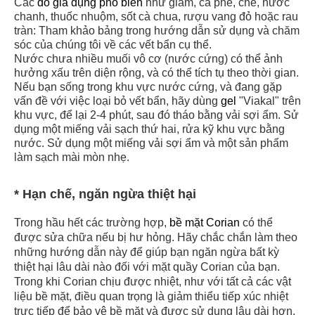
Các
đồ gia dụng phổ biến
như giấm, cà phê, chè, nước
chanh, thuốc nhuộm, sốt cà chua, rượu vang đỏ hoặc rau
tràn: Tham khảo bảng trong hướng dẫn sử dụng và chăm
sóc của chúng tôi về các vết bẩn cụ thể.
Nước chưa nhiều muối vô cơ (nước cứng) có thể ảnh
hưởng xấu trên diện rộng, và có thể tích tụ theo thời gian.
Nếu bạn sống trong khu vực nước cứng, và đang gặp
vấn đề với việc loại bỏ vết bẩn, hãy dùng
gel
"Viakal" trên
khu vực, để lại 2-4 phút, sau đó tháo bằng vải sợi ẩm. Sử
dụng một miếng vải sạch thứ hai, rửa kỹ khu vực bằng
nước. Sử dụng một miếng vải sợi ẩm và một sản phẩm
làm sạch mài mòn nhẹ.
* Hạn chế, ngăn ngừa thiệt hại
Trong hầu hết các trường hợp,
bề mặt Corian
có thể
được sửa chữa nếu bị hư hỏng. Hãy chắc chắn làm theo
những hướng dẫn này để giúp bạn ngăn ngừa bất kỳ
thiệt hại lâu dài nào đối với mặt quầy Corian của bạn.
Trong khi Corian chịu được nhiệt, như với tất cả các vật
liệu bề mặt, điều quan trọng là giảm thiểu tiếp xúc nhiệt
trực tiếp để bảo vệ bề mặt và được sử dụng lâu dài hơn.