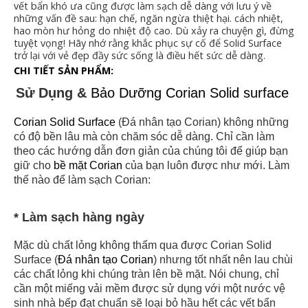
vết bẩn khó ưa cũng được làm sạch dễ dàng với lưu ý về
những vấn đề sau: hạn chế, ngăn ngừa thiệt hại. cách nhiệt,
hao mòn hư hỏng do nhiệt độ cao. Dù xảy ra chuyện gì, đừng
tuyệt vọng! Hãy nhớ rằng khắc phục sự cố để Solid Surface
trở lại với vẻ đẹp đầy sức sống là điều hết sức dễ dàng.
CHI TIẾT SẢN PHẨM:
Sử Dụng &
Bảo Dưỡng Corian Solid surface
Corian Solid Surface
(Đá nhân tạo Corian) không những
có độ bền lâu mà còn chăm sóc dễ dàng. Chỉ cần làm
theo các hướng dẫn đơn giản của chúng tôi để giúp bạn
giữ cho
bề mặt Corian
của bạn luôn được như mới. Làm
thế nào để làm sạch Corian:
* Làm sạch hàng ngày
Mặc dù chất lỏng không thấm qua được Corian Solid
Surface (
Đá nhân tạo Corian
) nhưng tốt nhất nên lau chùi
các chất lỏng khi chúng tràn lên bề mặt. Nói chung, chỉ
cần một miếng vải mềm được sử dụng với một nước vệ
sinh nhà bếp đạt chuẩn sẽ loại bỏ hầu hết các vết bẩn