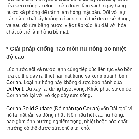
rửa sơn móng aceton ...nên được làm sạch ngay bằng
nước xà phòng để tránh làm hỏng mặt bàn. Đối với sự
tràn dầu, chất tẩy không có aceton có thể được sử dụng,
và sau đó rửa bằng nước, việc tiếp xúc lâu dài với hóa
chất có thể làm hỏng bề mặt.
* Giải pháp chống hao mòn hư hỏng do nhiệt
độ cao
Lúc nước sôi và nước lạnh cùng tiếp xúc liên tục vào bồn
rửa có thể gây ra thiệt hại mặt trong và xung quanh
bồn
Corian
. Loại hư hỏng này không được bảo hành của
DuPont
. Dù xảy ra, đừng tuyệt vọng. Khắc phục sự cố để
Corian trở lại với vẻ đẹp đầy sức sống.
Corian Solid Surface
(
Đá nhân tạo Corian
) vốn "tái tạo" vì
nó là mặt rắn và đồng nhất. Nên hầu hết các hư hỏng,
bao gồm ảnh hưởng nghiêm trọng, nhiệt hoặc hóa chất,
thường có thể được sửa chữa tại chỗ.