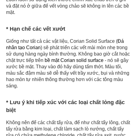
và đặt nó ở giữa để vết vòng chảo sẽ không in lên các bề
mặt.
* Hạn chế các vết xướt
Giống như tất cả các vật liệu, Corian Solid Surface (
Đá
nhân tạo Corian
) sẽ phát triển các vết mài mòn nhẹ trong
sử dụng hàng ngày bình thường. Không bao giờ cắt hoặc
chặt trực tiếp trên
bề mặt Corian solid surface
- nó sẽ gây
xước bề mặt. Thay vào đó hãy dùng tấm thớt. Màu tối,
màu sắc đậm màu sẽ dễ thấy vết trầy xước, bụi và những
hao mòn tự nhiên thông thường hơn với các tông màu
sáng.
* Lưu ý khi tiếp xúc với các loại chất lỏng đặc
biệt
Không nên để các chất tẩy rửa, để như chất tẩy lông, chất
tẩy rửa bằng kim loại, chất làm sạch lò nướng, chất tẩy
rửa có chứa methylene chloride, chất tẩy rửa axit, nước