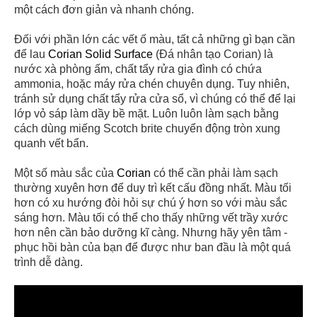
một cách đơn giản và nhanh chóng.
Đối với phần lớn các vết ố màu, tất cả những gì bạn cần
để lau
Corian Solid Surface
(Đá nhân tạo Corian) là
nước xà phòng ấm, chất tẩy rửa gia đình có chứa
ammonia, hoặc máy rửa chén chuyên dụng. Tuy nhiên,
tránh sử dụng chất tẩy rửa cửa sổ, vì chúng có thể để lại
lớp vỏ sáp làm dầy bề mặt. Luôn luôn làm sạch bằng
cách dùng miếng Scotch brite chuyển động tròn xung
quanh vết bẩn.
Một số màu sắc của
Corian
có thể cần phải làm sạch
thường xuyên hơn để duy trì kết cấu đồng nhất. Màu tối
hơn có xu hướng đòi hỏi sự chú ý hơn so với màu sắc
sáng hơn. Màu tối có thể cho thấy những vết trầy xước
hơn nên cần bảo dưỡng kĩ càng. Nhưng hãy yên tâm -
phục hồi bàn của bạn để được như ban đầu là một quá
trình dễ dàng.