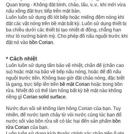
Quan trọng - Không đặt bình, chảo, lẩu, v..v.. khi mới vừa
nấu xông đặt trực tiếp trên mặt bàn.
Luôn luôn sử dụng đồ lót bếp hoặc miếng đệm nóng khi
đặt các vật nóng trên bề mặt bất kỳ. Luôn sử dụng thiết bị
ba chiều dưới các thiết bị tạo nhiệt di động, chẳng hạn
như lò nướng bánh mỳ. Cho phép đồ nấu nguội trước khi
đặt nó vào
bồn Corian
.
* Cách nhiệt
Luôn luôn sử dụng tấm bảo vệ nhiệt, chân đế (chân cao
su) hoặc mặt nạ bảo vệ bếp nấu nóng, hoặc để đồ nấu
nguội trước tiên. Không bao giờ đặt chảo nóng, đặc biệt
là gang, trực tiếp lên trên
bề mặt Corian
hoặc trong bồn
rửa. Nhiệt đó có thể làm hỏng bất kỳ bề mặt nào không
riêng gì
Corian solid surface
.
Nước đun sôi sẽ không làm hỏng Corian của bạn. Tuy
nhiên, để nước lạnh chảy từ vòi nước cùng lúc bạn đổ
nước sôi vào bồn rửa sẽ có tác hại đến sản phẩm
bồn
rửa Corian
của bạn.
Luôn luôn sử dụng kích thước chính xác chảo trên ổ ghi