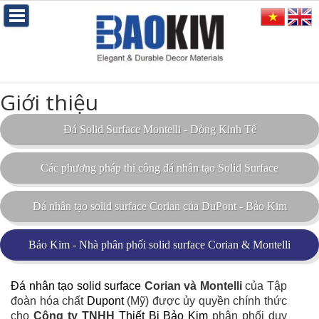
Giới thiệu
Đá Solid Surface Montelli - Dòng Kinh Tế
Các phương pháp thi công đá nhân tạo Solid Surface
Đá nhân tạo solid surface Corian của DuPont - Bảo Kim
Bảo Kim - Nhà phân phối solid surface Corian & Montelli
Đá nhân tạo solid surface
Corian và Montelli
của Tập
đoàn hóa chất
Dupont
(Mỹ) được ủy quyền chính thức
cho
Công ty TNHH
Thiết Bị Bảo Kim
phân phối duy