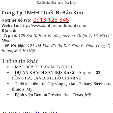
Đá Solid Surface ốp bếp
Công Ty TNHH Thiết Bị Bảo Kim
0913 123 345
Hotline hỗ trợ:
Website:
http://www.danhantaodupont.com/
Địa chỉ:
-
Trụ sở:
129 Bùi Tá Hán, Phường An Phú, Quận 2, TP. Hồ Chí
Minh
-
VP Hà Nội:
121 D4 Khu đô thị Đại Kim, P. Định Công, Q.
Hoàng Mai, Hà Nội
Thông tin khác
»
MẶT BẾP CORIAN MONTELLI
»
DỰ ÁN KHÁCH SẠN IBIS Sài Gòn Airport – 02
HỒNG HÀ, TÂN BÌNH, HỒ CHÍ MINH
»
Thiết kế kiến trúc đầy sáng tạo tại cửa hàng Steelcase,
Illinois, Mỹ.
»
Bệnh viện Denton Presbyterian, Texas, Mỹ